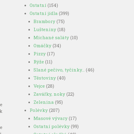
Ostatní
(154)
Ostatní jídla
(399)
Brambory
(75)
Lušteniny
(18)
Míchané saláty
(10)
Omáčky
(34)
Pizzy
(17)
Rýže
(11)
Slané pečivo, tyčinky…
(46)
Těstoviny
(40)
Vejce
(28)
Zavářky, noky
(22)
Zelenina
(95)
e
Polévky
(207)
k
Masové vývary
(17)
Ostatní polévky
(99)
e
.