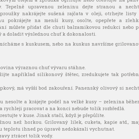
y. Tepelně upravenou zeleninu dejte stranou a necht
oužky nakrájejte sušená rajčata v oleji, otrhejte listy 
nu pokrájejte na menší kusy, osolte, opepřete a zlehk
hání můžete přidat dle chuti balzamikovou redukci nebo p
 a doladit výslednou chuť k dokonalosti.
romícháme s kuskusem, nebo na kuskus navršíme grilovano
stovina výraznou chuť vývaru stáhne.
ijte například silikonový štětec, zredukujete tak potřeb
řepkový, má vyšší bod zakouření. Panenský olivový si nech
u nesolte a krájejte podél na velké kusy – zelenina běhe
a rychleji pracovat a na konci nebude tolik rozbředlá.
stujte v kuse. Jinak stačí, když je přepůlíte.
nou než horkou. Grilovaný lilek, cuketa, kapie atd., maj
ou teplotu ihned po úpravě nedokázali vychutnat.
avy ztrácet tolik vody.