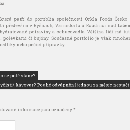
ba.
která patří do portfolia společnosti Orkla Foods Česko 
bí především v Byšicích, Varnsdorfu a Roudnici nad Labem
ehydratované potraviny a ochucovadla. Většina lidí má tu
, polévkami či bujóny. Současné portfolio je však mnohe
knedlíky nebo pečicí přípravky.
o se poté stane?
yčistit kávovar? Pouhé odvápnění jednou za měsíc nestačí
dované informace jsou označeny
*