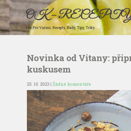
Skip
to
OK – RECEPT
content
Vše Pro Vaření. Recepty, Rady, Tipy, Triky…
Novinka od Vitany: připr
kuskusem
25. 10. 2023
|
Žádné komentáře