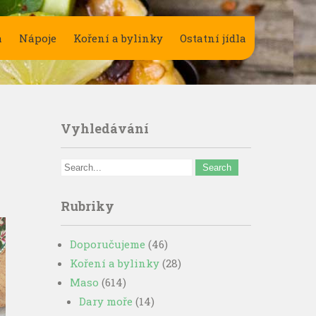
a
Nápoje
Koření a bylinky
Ostatní jídla
Vyhledávání
Rubriky
Doporučujeme
(46)
Koření a bylinky
(28)
Maso
(614)
Dary moře
(14)