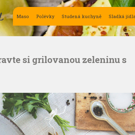
Y
Maso
Polévky
Studená kuchyně
Sladká jídl
avte si grilovanou zeleninu s