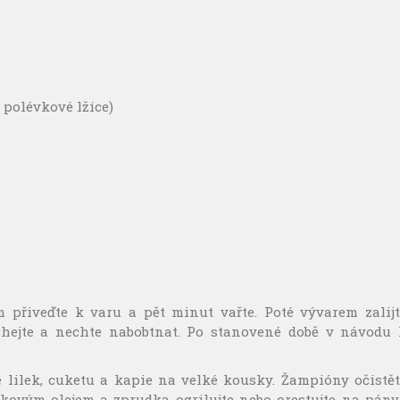
 polévkové lžíce)
přiveďte k varu a pět minut vařte. Poté vývarem zalijt
míchejte a nechte nabobtnat. Po stanovené době v návodu 
.
 lilek, cuketu a kapie na velké kousky. Žampióny očistět
kovým olejem a zprudka ogrilujte nebo orestujte na pánvi