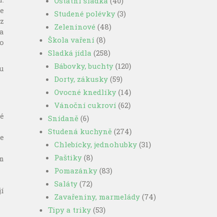
Ostatní sladká
(40)
e
Studené polévky
(3)
z
Zeleninové
(48)
a
Škola vaření
(8)
o
Sladká jídla
(258)
Bábovky, buchty
(120)
u
Dorty, zákusky
(59)
Ovocné knedlíky
(14)
Vánoční cukroví
(62)
né
Snídaně
(6)
Studená kuchyně
(274)
te
Chlebícky, jednohubky
(31)
Paštiky
(8)
m
Pomazánky
(83)
Saláty
(72)
í
Zavařeniny, marmelády
(74)
Tipy a triky
(53)