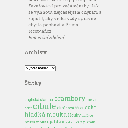
Zavařování pro začátečníky: Jak
se vyhnout nejčastějším chybám a
zajistit, aby víčka vždy správně
chytla pochází z Príma
receptář.cz
Komerční sdělení
Archivy
Archivy
Štítky
brambory
anglická slanina
bílé víno
cibule
cukr
citrónová šťáva
celer
hladká mouka
Houby
hořčice
jablka
hrubá mouka
kečup
kmín
kakao