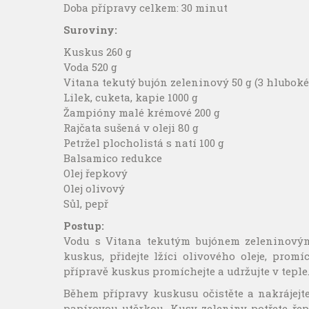
Doba přípravy celkem: 30 minut
Suroviny:
Kuskus 260 g
Voda 520 g
Vitana tekutý bujón zeleninový 50 g (3 hluboké
Lilek, cuketa, kapie 1000 g
Žampióny malé krémové 200 g
Rajčata sušená v oleji 80 g
Petržel plocholistá s natí 100 g
Balsamico redukce
Olej řepkový
Olej olivový
Sůl, pepř
Postup:
Vodu s Vitana tekutým bujónem zeleninovým 
kuskus, přidejte lžíci olivového oleje, pro
přípravě kuskus promíchejte a udržujte v teple
Během přípravy kuskusu očistěte a nakrájejte
papírovou utěrkou. Kusy zeleniny potřete řep