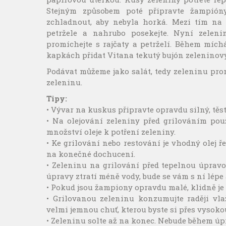
Stejným způsobem poté připravte žampión
zchladnout, aby nebyla horká. Mezi tím na pr
petržele a nahrubo posekejte. Nyní zeleni
promíchejte s rajčaty a petrželí. Během míc
kapkách přidat Vitana tekutý bujón zeleninový
Podávat můžeme jako salát, tedy zeleninu p
zeleninu.
Tipy:
• Vývar na kuskus připravte opravdu silný, tě
• Na olejování zeleniny před grilováním použ
množství oleje k potření zeleniny.
• Ke grilování nebo restování je vhodný olej 
na konečné dochucení.
• Zeleninu na grilování před tepelnou úpravo
úpravy ztratí méně vody, bude se vám s ní lépe 
• Pokud jsou žampiony opravdu malé, klidně je re
• Grilovanou zeleninu konzumujte raději vlaž
velmi jemnou chuť, kterou byste si přes vysok
• Zeleninu solte až na konec. Nebude během úpr