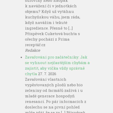
suroviny nebo naopak
k navážení či v jednotkách
objemu? Když už vytáhnu
kuchyňskou váhu, jsem ráda,
když navážím i tekuté
ingredience. Přesně to […]
Příspěvek Cuketová buchta s
ořechy pochází z Príma
receptář.cz
Redakce
Zavařování pro začátečníky: Jak
se vyhnout nejčastějším chybám a
zajistit, aby víčka vždy správně
chytla
27. 7. 2026
Zavařování vlastních
vypěstovaných plodů nebo bio
zeleniny od farmářů zažívá i u
mladé generace hospodyň
renesanci. Po pár informacích z
doslechu se na první pohled
může zdát, že se za […] Příspěvek