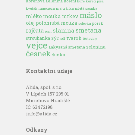
kořenová zelenina
koření
kuře
kuřecí prsa
květák
majonéza
majoránka
mletá paprika
máslo
mléko
mouka
mrkev
olej
polohrubá mouka
pórek
polévka
smetana
slanina
rajčata
rum
sýr
tvaroh
strouhanka
sůl
těstoviny
vejce
zelenina
zakysaná smetana
česnek
šunka
Kontaktní údaje
Alida, spol. s r.o.
V Lípách 157 295 01
Mnichovo Hradiště
IČ: 63472198
info@alida.cz
Odkazy