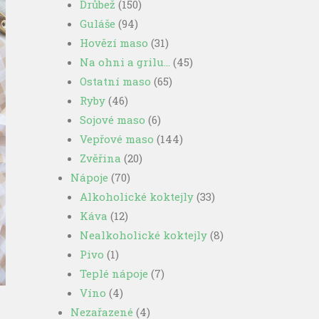
Drůbež
(150)
Guláše
(94)
Hovězí maso
(31)
Na ohni a grilu…
(45)
Ostatní maso
(65)
Ryby
(46)
Sojové maso
(6)
Vepřové maso
(144)
Zvěřina
(20)
Nápoje
(70)
Alkoholické koktejly
(33)
Káva
(12)
Nealkoholické koktejly
(8)
Pivo
(1)
Teplé nápoje
(7)
Víno
(4)
Nezařazené
(4)