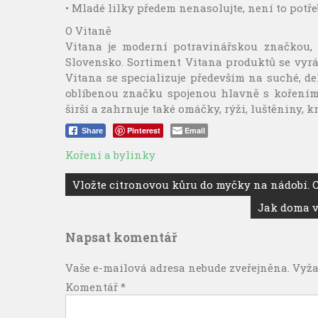
• Mladé lilky předem nenasolujte, není to potře
O Vitaně
Vitana je moderní potravinářskou značkou, 
Slovensko. Sortiment Vitana produktů se vyrá
Vitana se specializuje především na suché, d
oblíbenou značku spojenou hlavně s kořením
širší a zahrnuje také omáčky, rýži, luštěniny, 
Pinterest
Email
Share
Koření a bylinky
Navigace
Vložte citronovou kůru do myčky na nádobí. C
pro
Jak doma v
příspěvek
Napsat komentář
Vaše e-mailová adresa nebude zveřejněna.
Vyža
Komentář
*