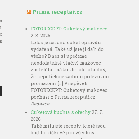
Príma receptář.cz
a
.
FOTORECEPT: Cuketový makovec
to
2. 8. 2026
m
Letos je sezóna cuket opravdu
vydařená. Také už jste ji dali do
všeho? Dnes si upečeme
neodolatelně vláčný makovec
z mletého máku. Je tak lahodný,
že nepotřebuje žádnou polevu ani
promazání […] Příspěvek
FOTORECEPT: Cuketový makovec
pochází z Príma receptář.cz
Redakce
Cuketová buchta s ořechy
27. 7.
2026
Také milujete recepty, které jsou
buď hrníčkové pro všechny