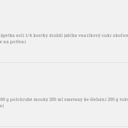
špetka soli 1/4 kostky droždí jablka vanilkový cukr skořic
e na potření
 500 g polohrubé mouky 250 ml smetany ke šlehání 250 g tuk
ní