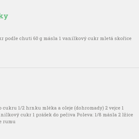
lky
kr podle chuti 60 g másla 1 vanilkový cukr mletá skořice
ukru 1/2 hrnku mléka a oleje (dohromady) 2 vejce 1
ilkový cukr 1 prášek do pečiva Poleva: 1/8 másla 2 lžíce
ce rumu