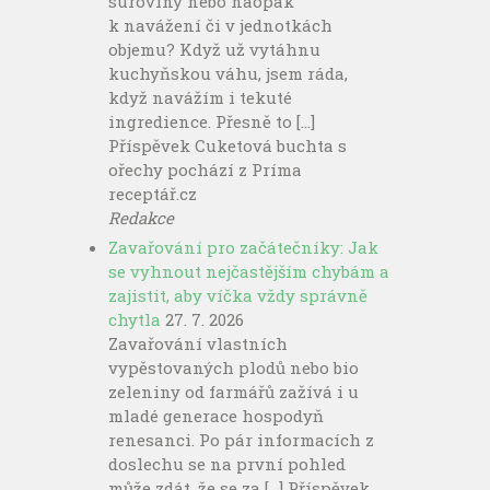
suroviny nebo naopak
k navážení či v jednotkách
objemu? Když už vytáhnu
kuchyňskou váhu, jsem ráda,
když navážím i tekuté
ingredience. Přesně to […]
Příspěvek Cuketová buchta s
ořechy pochází z Príma
receptář.cz
Redakce
Zavařování pro začátečníky: Jak
se vyhnout nejčastějším chybám a
zajistit, aby víčka vždy správně
chytla
27. 7. 2026
Zavařování vlastních
vypěstovaných plodů nebo bio
zeleniny od farmářů zažívá i u
mladé generace hospodyň
renesanci. Po pár informacích z
doslechu se na první pohled
může zdát, že se za […] Příspěvek