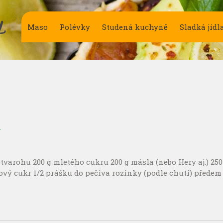
Y
Maso
Polévky
Studená kuchyně
Sladká jídl
k
varohu 200 g mletého cukru 200 g másla (nebo Hery aj.) 250
ový cukr 1/2 prášku do pečiva rozinky (podle chuti) předem