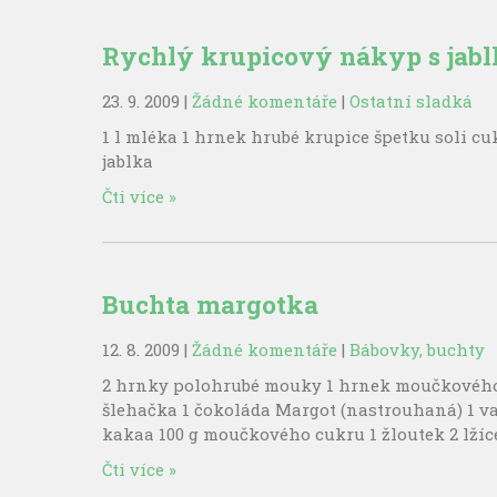
Rychlý krupicový nákyp s jab
23. 9. 2009
|
Žádné komentáře
|
Ostatní sladká
1 l mléka 1 hrnek hrubé krupice špetku soli cu
jablka
Čti více »
Buchta margotka
12. 8. 2009
|
Žádné komentáře
|
Bábovky, buchty
2 hrnky polohrubé mouky 1 hrnek moučkového c
šlehačka 1 čokoláda Margot (nastrouhaná) 1 van
kakaa 100 g moučkového cukru 1 žloutek 2 lží
Čti více »