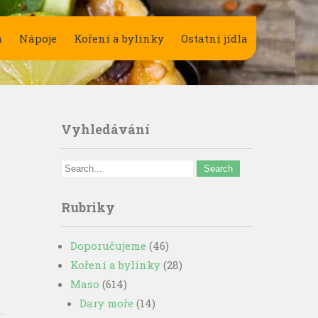
a
Nápoje
Koření a bylinky
Ostatní jídla
Vyhledávání
Rubriky
Doporučujeme
(46)
Koření a bylinky
(28)
Maso
(614)
Dary moře
(14)