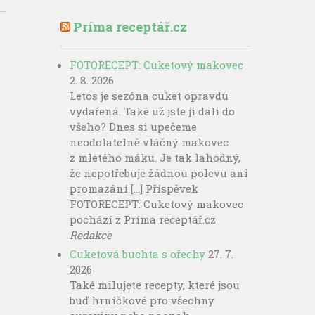
Príma receptář.cz
FOTORECEPT: Cuketový makovec
2. 8. 2026
Letos je sezóna cuket opravdu
vydařená. Také už jste ji dali do
všeho? Dnes si upečeme
neodolatelně vláčný makovec
z mletého máku. Je tak lahodný,
že nepotřebuje žádnou polevu ani
promazání […] Příspěvek
FOTORECEPT: Cuketový makovec
pochází z Príma receptář.cz
Redakce
Cuketová buchta s ořechy
27. 7.
2026
Také milujete recepty, které jsou
buď hrníčkové pro všechny