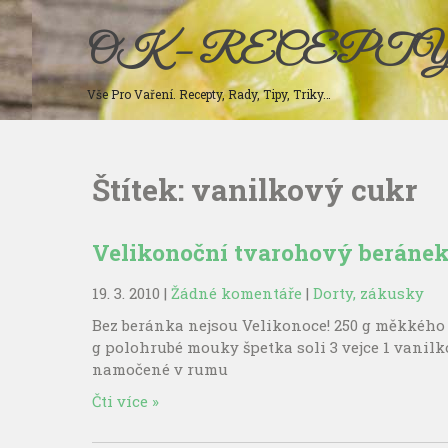
Skip
to
OK – RECEPT
content
Vše Pro Vaření. Recepty, Rady, Tipy, Triky…
Štítek:
vanilkový cukr
Velikonoční tvarohový beráne
19. 3. 2010
|
Žádné komentáře
|
Dorty, zákusky
Bez beránka nejsou Velikonoce! 250 g měkkého t
g polohrubé mouky špetka soli 3 vejce 1 vanilk
namočené v rumu
Čti více »