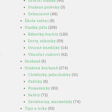
Ostatní sladká
(40)
Studené polévky
(3)
Zeleninové
(48)
Škola vaření
(8)
Sladká jídla
(258)
Bábovky, buchty
(120)
Dorty, zákusky
(59)
Ovocné knedlíky
(14)
Vánoční cukroví
(62)
Snídaně
(6)
Studená kuchyně
(274)
Chlebícky, jednohubky
(31)
Paštiky
(8)
Pomazánky
(83)
Saláty
(72)
Zavařeniny, marmelády
(74)
Tipy a triky
(53)