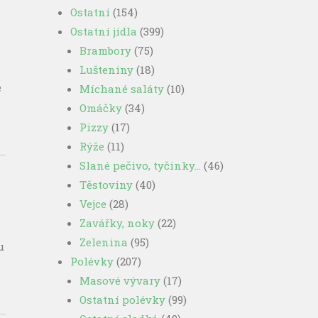
Ostatní
(154)
Ostatní jídla
(399)
Brambory
(75)
Lušteniny
(18)
e
Míchané saláty
(10)
Omáčky
(34)
Pizzy
(17)
Rýže
(11)
Slané pečivo, tyčinky…
(46)
Těstoviny
(40)
Vejce
(28)
Zavářky, noky
(22)
Zelenina
(95)
u
Polévky
(207)
Masové vývary
(17)
Ostatní polévky
(99)