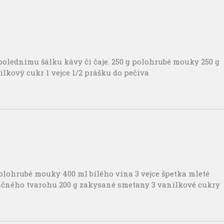
dpolednímu šálku kávy či čaje. 250 g polohrubé mouky 250 g
lkový cukr 1 vejce 1/2 prášku do pečiva
 polohrubé mouky 400 ml bílého vína 3 vejce špetka mleté
tučného tvarohu 200 g zakysané smetany 3 vanilkové cukry