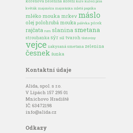
kořenová zelenina
koření
kuře
kuřecí prsa
květák
majonéza
majoránka
mletá paprika
máslo
mléko
mouka
mrkev
olej
polohrubá mouka
pórek
polévka
smetana
slanina
rajčata
rum
sýr
tvaroh
strouhanka
sůl
těstoviny
vejce
zelenina
zakysaná smetana
česnek
šunka
Kontaktní údaje
Alida, spol. s r.o.
V Lípách 157 295 01
Mnichovo Hradiště
IČ: 63472198
info@alida.cz
Odkazy