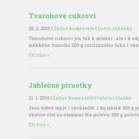
Tvarohové cukroví
28. 2. 2010
|
Žádné komentáře
|
Dorty, zákusky
Tvarohové cukroví jen tak k mlsání , ale i k o
měkkého tvarohu 200 g rostlinného tuku 1 vani
Čti více »
Jablečné piruetky
21. 1. 2010
|
Žádné komentáře
|
Ostatní sladká
Jsou dobré teplé i vychladlé. 1 kg jablek 300 g
skořice olej na smažení Na polevu: 250 g polo
Čti více »