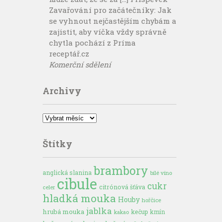
Zavařování pro začátečníky: Jak
se vyhnout nejčastějším chybám a
zajistit, aby víčka vždy správně
chytla pochází z Príma
receptář.cz
Komerční sdělení
Archivy
Archivy
Štítky
brambory
anglická slanina
bílé víno
cibule
cukr
citrónová šťáva
celer
hladká mouka
Houby
hořčice
jablka
hrubá mouka
kečup
kmín
kakao