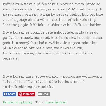
koření bylo nové a přišlo také z Nového světa, proto se
mu u nás dostalo názvu „nové koření“. Má řadu různých
názvů např. piment, jamajský pepř či všehochuť, protože
v sobě spojuje chuť a vůni nejoblíbenějších koření t.j.
černého pepře, hřebíčku, muškátového oříšku a skořice.
Nové koření se používá celé nebo mleté, přidává se do
polévek, omáček, marinád, klobás, šunky, telecího masa,
paštik, masových rolád a zvěřiny. Je nepostradatelné
při nakládání okurek a hub, marinování ryb,
konzervaci masa, jako esence do likéru , sladkého
pečiva aj.
Nové koření má i léčivé účinky – podporuje vylučování
žaludečních šťáv, trávení, dále tvorbu slin, má
antimikrobiologické účinky.
Pinterest
Email
Share
Koření a bylinky
| Tags:
nové koření