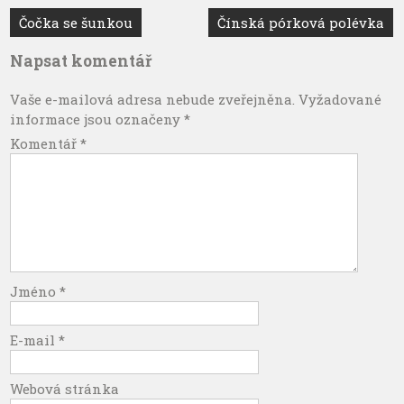
Navigace
Čočka se šunkou
Čínská pórková polévka
pro
Napsat komentář
příspěvek
Vaše e-mailová adresa nebude zveřejněna.
Vyžadované
informace jsou označeny
*
Komentář
*
Jméno
*
E-mail
*
Webová stránka