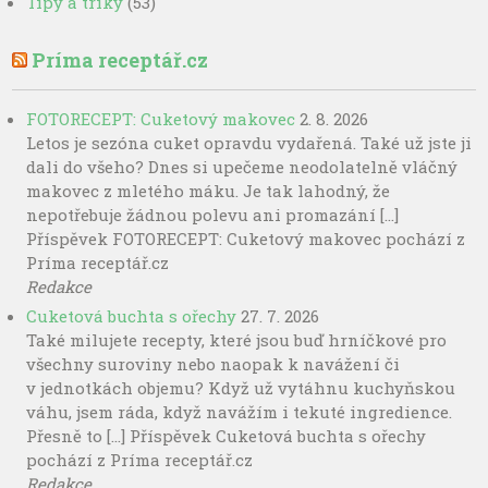
Tipy a triky
(53)
Príma receptář.cz
FOTORECEPT: Cuketový makovec
2. 8. 2026
Letos je sezóna cuket opravdu vydařená. Také už jste ji
dali do všeho? Dnes si upečeme neodolatelně vláčný
makovec z mletého máku. Je tak lahodný, že
nepotřebuje žádnou polevu ani promazání […]
Příspěvek FOTORECEPT: Cuketový makovec pochází z
Príma receptář.cz
Redakce
Cuketová buchta s ořechy
27. 7. 2026
Také milujete recepty, které jsou buď hrníčkové pro
všechny suroviny nebo naopak k navážení či
v jednotkách objemu? Když už vytáhnu kuchyňskou
váhu, jsem ráda, když navážím i tekuté ingredience.
Přesně to […] Příspěvek Cuketová buchta s ořechy
pochází z Príma receptář.cz
Redakce