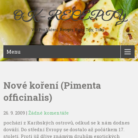
Skip
to
OK – RECEPTY
content
Vše Pro Vaření. Recepty, Rady, Tipy, Triky…
Menu
Nové koření (Pimenta
officinalis)
26. 9. 2009
|
Žádné komentáře
pochází z Karibských ostrovů, odkud se k nám dodnes
dováží. Do střední Evropy se dostalo až počátkem 17.
století. Proti již dříve známým druhům exotických