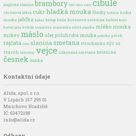
cibule
brambory
anglická slanina
bílé víno
celer
hladká mouka
cukr
Houby
hrubá
citrónová šťáva
hořčice
jablka
mouka
kořenová zelenina
kečup
kmín
koření
kuře
kakao
mléko
mouka
kuřecí prsa
květák
majonéza
majoránka
mletá paprika
máslo
olej
mrkev
polohrubá mouka
pórek
polévka
smetana
slanina
rajčata
sýr
strouhanka
sůl
rum
vejce
tvaroh
zelenina
zakysaná smetana
těstoviny
česnek
šunka
Kontaktní údaje
Alida, spol. s r.o.
V Lípách 157 295 01
Mnichovo Hradiště
IČ: 63472198
info@alida.cz
Odkazy