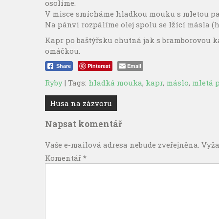
osolíme.
V misce smícháme hladkou mouku s mletou papr
Na pánvi rozpálíme olej spolu se lžící másla 
Kapr po baštýřsku chutná jak s bramborovou ka
omáčkou.
Pinterest
Email
Share
Ryby
| Tags:
hladká mouka
,
kapr
,
máslo
,
mletá 
Navigace
Husa na zázvoru
pro
Napsat komentář
příspěvek
Vaše e-mailová adresa nebude zveřejněna.
Vyža
Komentář
*