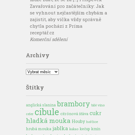
Zavařování pro začátečníky: Jak
se vyhnout nejčastějším chybám a
zajistit, aby víčka vždy správně
chytla pochází z Príma
receptář.cz
Komerční sdělení
Archivy
Archivy
Štítky
brambory
anglická slanina
bílé víno
cibule
cukr
citrónová šťáva
celer
hladká mouka
Houby
hořčice
jablka
hrubá mouka
kečup
kmín
kakao