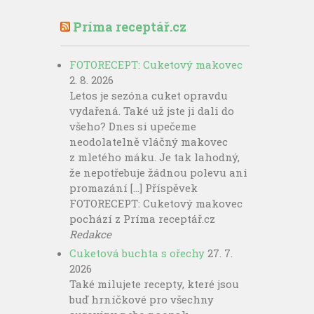
Príma receptář.cz
FOTORECEPT: Cuketový makovec
2. 8. 2026
Letos je sezóna cuket opravdu
vydařená. Také už jste ji dali do
všeho? Dnes si upečeme
neodolatelně vláčný makovec
z mletého máku. Je tak lahodný,
že nepotřebuje žádnou polevu ani
promazání […] Příspěvek
FOTORECEPT: Cuketový makovec
pochází z Príma receptář.cz
Redakce
Cuketová buchta s ořechy
27. 7.
2026
Také milujete recepty, které jsou
buď hrníčkové pro všechny