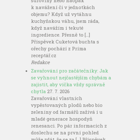
suroviny nebo naopak
k navážení či v jednotkách
objemu? Když už vytáhnu
kuchyňskou váhu, jsem ráda,
když navážím i tekuté
ingredience. Přesně to […]
Příspěvek Cuketová buchta s
ořechy pochází z Príma
receptář.cz
Redakce
Zavařování pro začátečníky: Jak
se vyhnout nejčastějším chybám a
zajistit, aby víčka vždy správně
chytla
27. 7. 2026
Zavařování vlastních
vypěstovaných plodů nebo bio
zeleniny od farmářů zažívá i u
mladé generace hospodyň
renesanci. Po pár informacích z
doslechu se na první pohled
může zdát, že se za […] Příspěvek