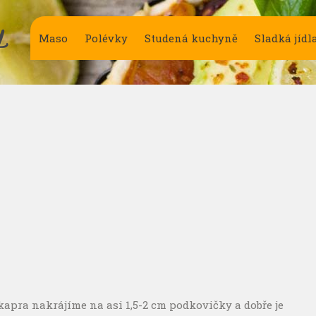
Y
Maso
Polévky
Studená kuchyně
Sladká jídl
pra nakrájíme na asi 1,5-2 cm podkovičky a dobře je