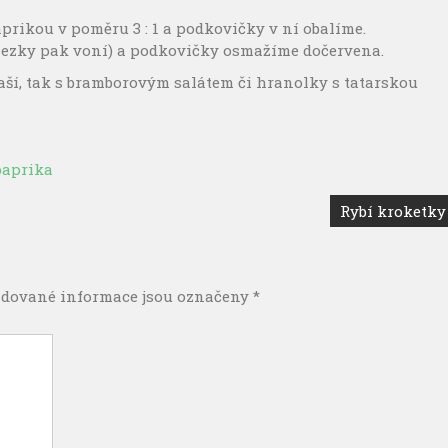
ikou v poměru 3 : 1 a podkovičky v ní obalíme.
(hezky pak voní) a podkovičky osmažíme dočervena.
ší, tak s bramborovým salátem či hranolky s tatarskou
paprika
Rybí kroketky
dované informace jsou označeny
*