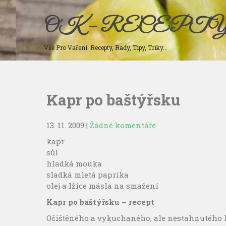
Skip
to
OK – RECEPT
content
Vše Pro Vaření. Recepty, Rady, Tipy, Triky…
Kapr po baštýřsku
13. 11. 2009
|
Žádné komentáře
kapr
sůl
hladká mouka
sladká mletá paprika
olej a lžíce másla na smažení
Kapr po baštýřsku – recept
Očištěného a vykuchaného, ale nestahnutého ka