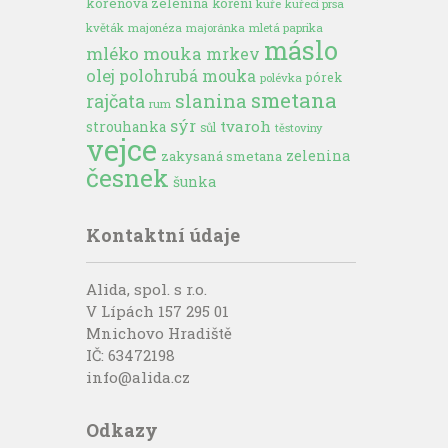
kořenová zelenina
koření
kuře
kuřecí prsa
květák
majonéza
majoránka
mletá paprika
máslo
mléko
mouka
mrkev
olej
polohrubá mouka
pórek
polévka
smetana
slanina
rajčata
rum
sýr
tvaroh
strouhanka
sůl
těstoviny
vejce
zelenina
zakysaná smetana
česnek
šunka
Kontaktní údaje
Alida, spol. s r.o.
V Lípách 157 295 01
Mnichovo Hradiště
IČ: 63472198
info@alida.cz
Odkazy