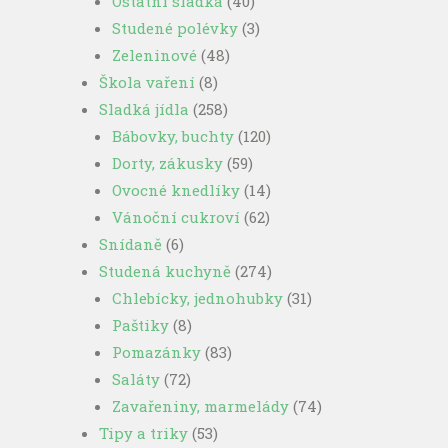
Ostatní sladká
(40)
Studené polévky
(3)
Zeleninové
(48)
Škola vaření
(8)
Sladká jídla
(258)
Bábovky, buchty
(120)
Dorty, zákusky
(59)
Ovocné knedlíky
(14)
Vánoční cukroví
(62)
Snídaně
(6)
Studená kuchyně
(274)
Chlebícky, jednohubky
(31)
Paštiky
(8)
Pomazánky
(83)
Saláty
(72)
Zavařeniny, marmelády
(74)
Tipy a triky
(53)