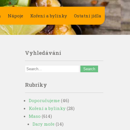
a
Nápoje
Koření a bylinky
Ostatní jídla
Vyhledávání
Rubriky
Doporučujeme
(46)
Koření a bylinky
(28)
Maso
(614)
Dary moře
(14)