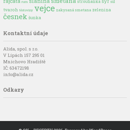
smetana
slanina
rajčata
sýr
strouhanka
sůl
rum
vejce
tvaroh
zelenina
zakysaná smetana
těstoviny
česnek
šunka
Kontaktní údaje
Alida, spol. s r.o.
V Lípách 157 295 01
Mnichovo Hradiště
IČ: 63472198
info@alida.cz
Odkazy