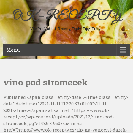
Skip
to
OK – RECEPTY
content
Vše Pro Vaření. Recepty, Rady, Tipy, Triky…
Menu
vino pod stromecek
Published <span class="entry-date"><time class="entry-
date" datetime="2021-11-11T12:20:53+01:00">11. 11.
2021</time></span> at <a href="https://www.ok-
recepty.cz/wp-content/uploads/2021/12/vino-pod-
stromecek.jpg">1486 × 960</a> in <a
href="https://www.ok-recepty.cz/tip-na-vanocni-darek-