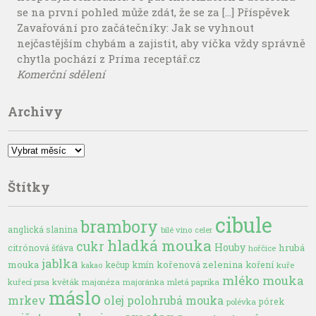
se na první pohled může zdát, že se za […] Příspěvek
Zavařování pro začátečníky: Jak se vyhnout
nejčastějším chybám a zajistit, aby víčka vždy správně
chytla pochází z Príma receptář.cz
Komerční sdělení
Archivy
Archivy
Štítky
cibule
brambory
anglická slanina
bílé víno
celer
hladká mouka
cukr
Houby
hrubá
citrónová šťáva
hořčice
jablka
mouka
kořenová zelenina
kečup
kmín
koření
kuře
kakao
mléko
mouka
kuřecí prsa
květák
majonéza
majoránka
mletá paprika
máslo
olej
mrkev
polohrubá mouka
pórek
polévka