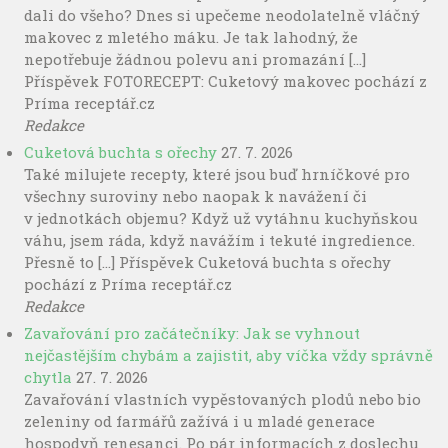
dali do všeho? Dnes si upečeme neodolatelně vláčný
makovec z mletého máku. Je tak lahodný, že
nepotřebuje žádnou polevu ani promazání […]
Příspěvek FOTORECEPT: Cuketový makovec pochází z
Príma receptář.cz
Redakce
Cuketová buchta s ořechy
27. 7. 2026
Také milujete recepty, které jsou buď hrníčkové pro
všechny suroviny nebo naopak k navážení či
v jednotkách objemu? Když už vytáhnu kuchyňskou
váhu, jsem ráda, když navážím i tekuté ingredience.
Přesně to […] Příspěvek Cuketová buchta s ořechy
pochází z Príma receptář.cz
Redakce
Zavařování pro začátečníky: Jak se vyhnout
nejčastějším chybám a zajistit, aby víčka vždy správně
chytla
27. 7. 2026
Zavařování vlastních vypěstovaných plodů nebo bio
zeleniny od farmářů zažívá i u mladé generace
hospodyň renesanci. Po pár informacích z doslechu