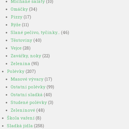
Míchané saláty
(10)
Omáčky
(34)
Pizzy
(17)
Rýže
(11)
Slané pečivo, tyčinky…
(46)
Těstoviny
(40)
Vejce
(28)
Zavářky, noky
(22)
Zelenina
(95)
Polévky
(207)
Masové vývary
(17)
Ostatní polévky
(99)
Ostatní sladká
(40)
Studené polévky
(3)
Zeleninové
(48)
Škola vaření
(8)
Sladká jídla
(258)