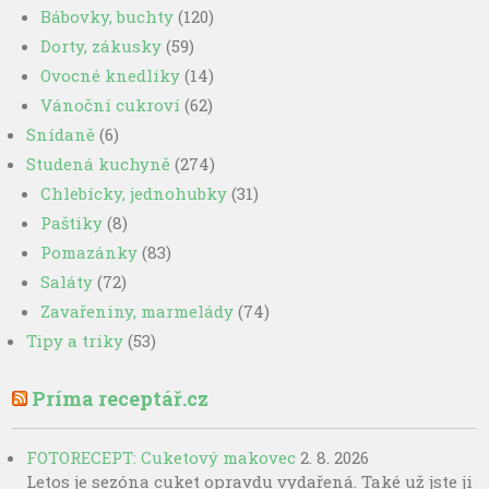
Bábovky, buchty
(120)
Dorty, zákusky
(59)
Ovocné knedlíky
(14)
Vánoční cukroví
(62)
Snídaně
(6)
Studená kuchyně
(274)
Chlebícky, jednohubky
(31)
Paštiky
(8)
Pomazánky
(83)
Saláty
(72)
Zavařeniny, marmelády
(74)
Tipy a triky
(53)
Príma receptář.cz
FOTORECEPT: Cuketový makovec
2. 8. 2026
Letos je sezóna cuket opravdu vydařená. Také už jste ji