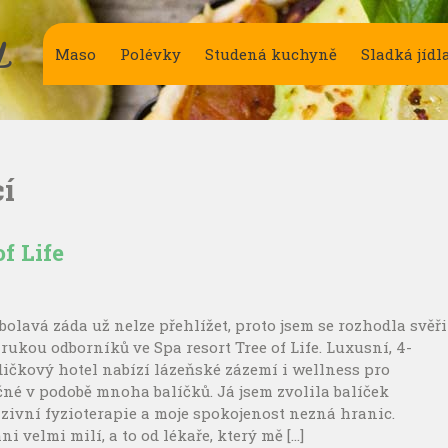
Y
Maso
Polévky
Studená kuchyně
Sladká jídl
í
f Life
bolavá záda už nelze přehlížet, proto jsem se rozhodla svěři
 rukou odborníků ve Spa resort Tree of Life. Luxusní, 4-
ičkový hotel nabízí lázeňské zázemí i wellness pro
né v podobě mnoha balíčků. Já jsem zvolila balíček
zivní fyzioterapie a moje spokojenost nezná hranic.
ni velmi milí, a to od lékaře, který mě […]