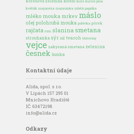
kořenová zelenina
koření
kuře
kuřecí prsa
květák
majonéza
majoránka
mletá paprika
máslo
mléko
mouka
mrkev
olej
polohrubá mouka
pórek
polévka
smetana
slanina
rajčata
rum
sýr
tvaroh
strouhanka
sůl
těstoviny
vejce
zelenina
zakysaná smetana
česnek
šunka
Kontaktní údaje
Alida, spol. s r.o.
V Lípách 157 295 01
Mnichovo Hradiště
IČ: 63472198
info@alida.cz
Odkazy