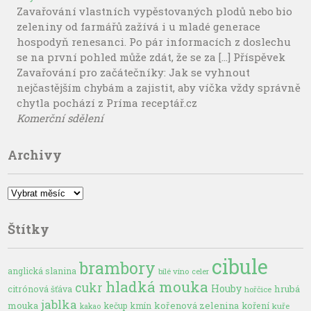
Zavařování vlastních vypěstovaných plodů nebo bio
zeleniny od farmářů zažívá i u mladé generace
hospodyň renesanci. Po pár informacích z doslechu
se na první pohled může zdát, že se za […] Příspěvek
Zavařování pro začátečníky: Jak se vyhnout
nejčastějším chybám a zajistit, aby víčka vždy správně
chytla pochází z Príma receptář.cz
Komerční sdělení
Archivy
Archivy
Štítky
cibule
brambory
anglická slanina
bílé víno
celer
hladká mouka
cukr
Houby
hrubá
citrónová šťáva
hořčice
jablka
mouka
kořenová zelenina
kečup
kmín
koření
kuře
kakao