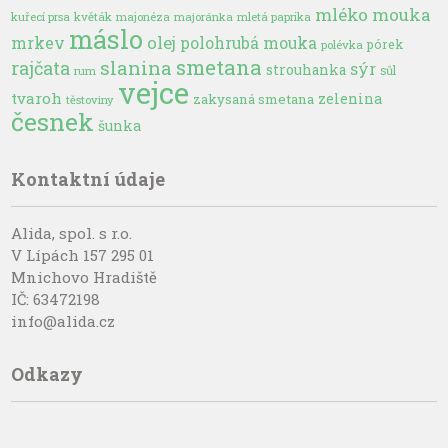
mléko
mouka
kuřecí prsa
květák
majonéza
majoránka
mletá paprika
máslo
olej
mrkev
polohrubá mouka
pórek
polévka
smetana
slanina
rajčata
sýr
strouhanka
sůl
rum
vejce
tvaroh
zelenina
zakysaná smetana
těstoviny
česnek
šunka
Kontaktní údaje
Alida, spol. s r.o.
V Lípách 157 295 01
Mnichovo Hradiště
IČ: 63472198
info@alida.cz
Odkazy