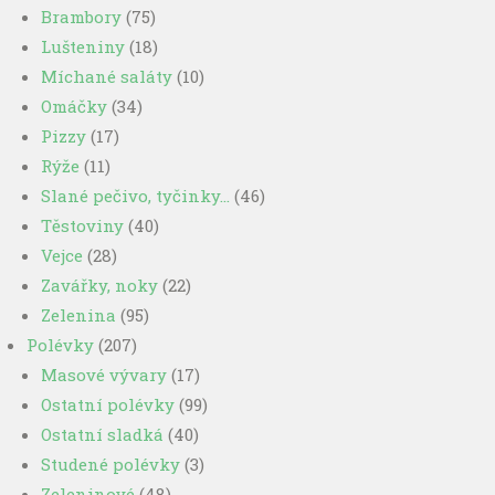
Brambory
(75)
Lušteniny
(18)
Míchané saláty
(10)
Omáčky
(34)
Pizzy
(17)
Rýže
(11)
Slané pečivo, tyčinky…
(46)
Těstoviny
(40)
Vejce
(28)
Zavářky, noky
(22)
Zelenina
(95)
Polévky
(207)
Masové vývary
(17)
Ostatní polévky
(99)
Ostatní sladká
(40)
Studené polévky
(3)
Zeleninové
(48)