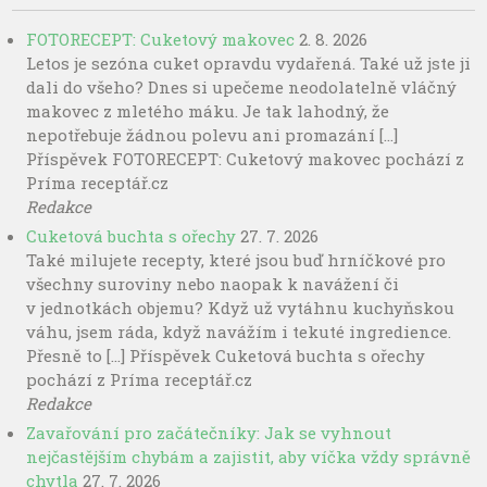
FOTORECEPT: Cuketový makovec
2. 8. 2026
Letos je sezóna cuket opravdu vydařená. Také už jste ji
dali do všeho? Dnes si upečeme neodolatelně vláčný
makovec z mletého máku. Je tak lahodný, že
nepotřebuje žádnou polevu ani promazání […]
Příspěvek FOTORECEPT: Cuketový makovec pochází z
Príma receptář.cz
Redakce
Cuketová buchta s ořechy
27. 7. 2026
Také milujete recepty, které jsou buď hrníčkové pro
všechny suroviny nebo naopak k navážení či
v jednotkách objemu? Když už vytáhnu kuchyňskou
váhu, jsem ráda, když navážím i tekuté ingredience.
Přesně to […] Příspěvek Cuketová buchta s ořechy
pochází z Príma receptář.cz
Redakce
Zavařování pro začátečníky: Jak se vyhnout
nejčastějším chybám a zajistit, aby víčka vždy správně
chytla
27. 7. 2026