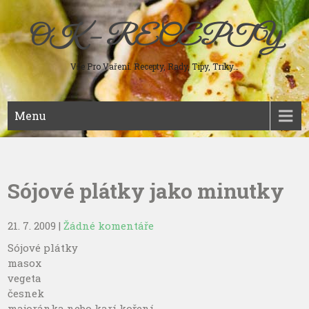
Skip
to
OK – RECEPTY
content
Vše Pro Vaření. Recepty, Rady, Tipy, Triky…
Menu
Sójové plátky jako minutky
21. 7. 2009
|
Žádné komentáře
Sójové plátky
masox
vegeta
česnek
majoránka nebo karí koření