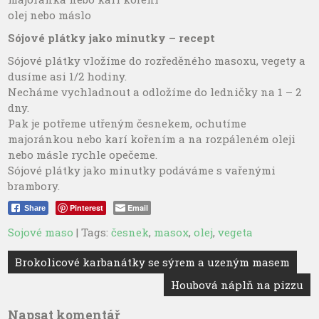
olej nebo máslo
Sójové plátky jako minutky – recept
Sójové plátky vložíme do rozředěného masoxu, vegety a
dusíme asi 1/2 hodiny.
Necháme vychladnout a odložíme do ledničky na 1 – 2
dny.
Pak je potřeme utřeným česnekem, ochutíme
majoránkou nebo karí kořením a na rozpáleném oleji
nebo másle rychle opečeme.
Sójové plátky jako minutky podáváme s vařenými
brambory.
Pinterest
Email
Share
Sojové maso
| Tags:
česnek
,
masox
,
olej
,
vegeta
Navigace
Brokolicové karbanátky se sýrem a uzeným masem
pro
Houbová náplň na pizzu
příspěvek
Napsat komentář