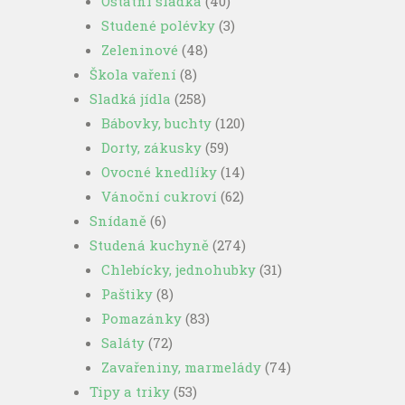
Ostatní sladká
(40)
Studené polévky
(3)
Zeleninové
(48)
Škola vaření
(8)
Sladká jídla
(258)
Bábovky, buchty
(120)
Dorty, zákusky
(59)
Ovocné knedlíky
(14)
Vánoční cukroví
(62)
Snídaně
(6)
Studená kuchyně
(274)
Chlebícky, jednohubky
(31)
Paštiky
(8)
Pomazánky
(83)
Saláty
(72)
Zavařeniny, marmelády
(74)
Tipy a triky
(53)