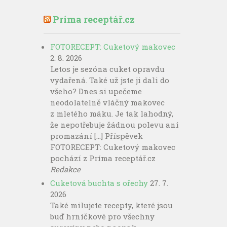
Príma receptář.cz
FOTORECEPT: Cuketový makovec
2. 8. 2026
Letos je sezóna cuket opravdu
vydařená. Také už jste ji dali do
všeho? Dnes si upečeme
neodolatelně vláčný makovec
z mletého máku. Je tak lahodný,
že nepotřebuje žádnou polevu ani
promazání […] Příspěvek
FOTORECEPT: Cuketový makovec
pochází z Príma receptář.cz
Redakce
Cuketová buchta s ořechy
27. 7.
2026
Také milujete recepty, které jsou
buď hrníčkové pro všechny