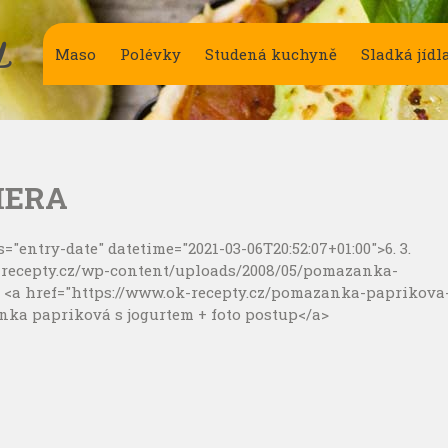
Y
Maso
Polévky
Studená kuchyně
Sladká jídl
MERA
"entry-date" datetime="2021-03-06T20:52:07+01:00">6. 3.
k-recepty.cz/wp-content/uploads/2008/05/pomazanka-
in <a href="https://www.ok-recepty.cz/pomazanka-paprikova
nka papriková s jogurtem + foto postup</a>