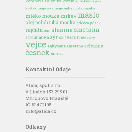
kořenová zelenina
koření
kuře
kuřecí prsa
květák
majonéza
majoránka
mletá paprika
máslo
mléko
mouka
mrkev
olej
polohrubá mouka
pórek
polévka
smetana
slanina
rajčata
rum
sýr
tvaroh
strouhanka
sůl
těstoviny
vejce
zelenina
zakysaná smetana
česnek
šunka
Kontaktní údaje
Alida, spol. s r.o.
V Lípách 157 295 01
Mnichovo Hradiště
IČ: 63472198
info@alida.cz
Odkazy