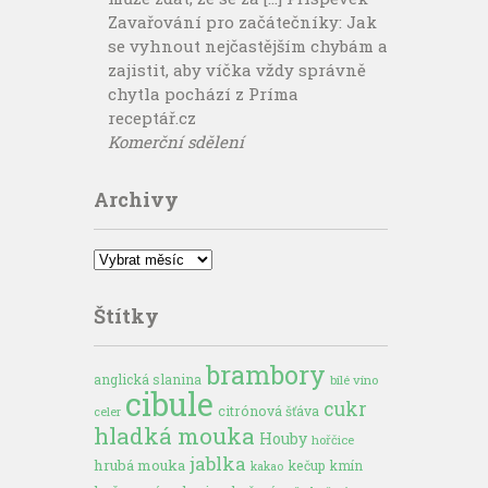
Zavařování pro začátečníky: Jak
se vyhnout nejčastějším chybám a
zajistit, aby víčka vždy správně
chytla pochází z Príma
receptář.cz
Komerční sdělení
Archivy
Archivy
Štítky
brambory
anglická slanina
bílé víno
cibule
cukr
citrónová šťáva
celer
hladká mouka
Houby
hořčice
jablka
hrubá mouka
kečup
kmín
kakao