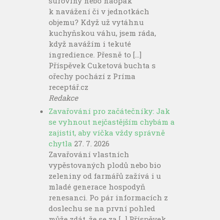
suroviny nebo naopak
k navážení či v jednotkách
objemu? Když už vytáhnu
kuchyňskou váhu, jsem ráda,
když navážím i tekuté
ingredience. Přesně to […]
Příspěvek Cuketová buchta s
ořechy pochází z Príma
receptář.cz
Redakce
Zavařování pro začátečníky: Jak
se vyhnout nejčastějším chybám a
zajistit, aby víčka vždy správně
chytla
27. 7. 2026
Zavařování vlastních
vypěstovaných plodů nebo bio
zeleniny od farmářů zažívá i u
mladé generace hospodyň
renesanci. Po pár informacích z
doslechu se na první pohled
může zdát, že se za […] Příspěvek