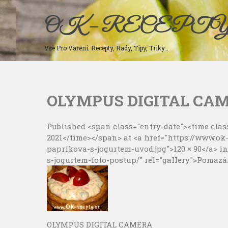
Skip
to
OK – RECEPT
content
Vše Pro Vaření. Recepty, Rady, Tipy, Triky…
OLYMPUS DIGITAL CA
Published <span class="entry-date"><time class=
2021</time></span> at <a href="https://www.o
paprikova-s-jogurtem-uvod.jpg">120 × 90</a> 
s-jogurtem-foto-postup/" rel="gallery">Pomazá
OLYMPUS DIGITAL CAMERA