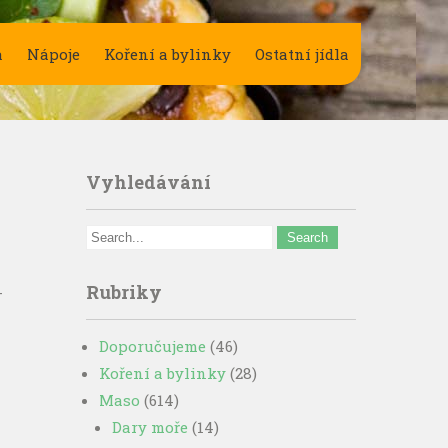
a
Nápoje
Koření a bylinky
Ostatní jídla
Vyhledávání
Rubriky
-
Doporučujeme
(46)
Koření a bylinky
(28)
Maso
(614)
Dary moře
(14)