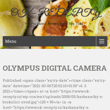
Skip
to
OK – RECEPTY
content
Vše Pro Vaření. Recepty, Rady, Tipy, Triky…
Menu
OLYMPUS DIGITAL CAMERA
Published <span class="entry-date"><time class="entry-
date" datetime="2021-03-06T20:52:10+01:00">6. 3.
2021</time></span> at <a href="https://www.ok-
recepty.cz/wp-content/uploads/2008/05/karbanatky-s-
brokolici-uvod.jpg">120 × 90</a> in <a
href="https://www.ok-recepty.cz/karbanatky-s-