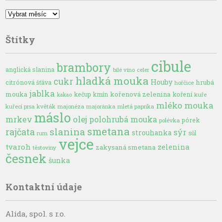
Archivy
Štítky
cibule
brambory
anglická slanina
bílé víno
celer
hladká mouka
cukr
Houby
hrubá
citrónová šťáva
hořčice
jablka
mouka
kořenová zelenina
kečup
kmín
koření
kuře
kakao
mléko
mouka
kuřecí prsa
květák
majonéza
majoránka
mletá paprika
máslo
olej
mrkev
polohrubá mouka
pórek
polévka
smetana
slanina
rajčata
sýr
strouhanka
sůl
rum
vejce
tvaroh
zelenina
zakysaná smetana
těstoviny
česnek
šunka
Kontaktní údaje
Alida, spol. s r.o.