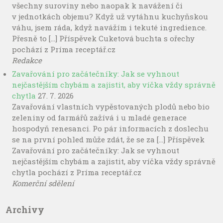
všechny suroviny nebo naopak k navážení či
v jednotkách objemu? Když už vytáhnu kuchyňskou
váhu, jsem ráda, když navážím i tekuté ingredience.
Přesně to […] Příspěvek Cuketová buchta s ořechy
pochází z Príma receptář.cz
Redakce
Zavařování pro začátečníky: Jak se vyhnout
nejčastějším chybám a zajistit, aby víčka vždy správně
chytla
27. 7. 2026
Zavařování vlastních vypěstovaných plodů nebo bio
zeleniny od farmářů zažívá i u mladé generace
hospodyň renesanci. Po pár informacích z doslechu
se na první pohled může zdát, že se za […] Příspěvek
Zavařování pro začátečníky: Jak se vyhnout
nejčastějším chybám a zajistit, aby víčka vždy správně
chytla pochází z Príma receptář.cz
Komerční sdělení
Archivy