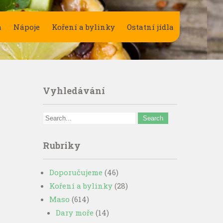
a
Nápoje
Koření a bylinky
Ostatní jídla
Vyhledávání
Rubriky
Doporučujeme
(46)
Koření a bylinky
(28)
Maso
(614)
Dary moře
(14)