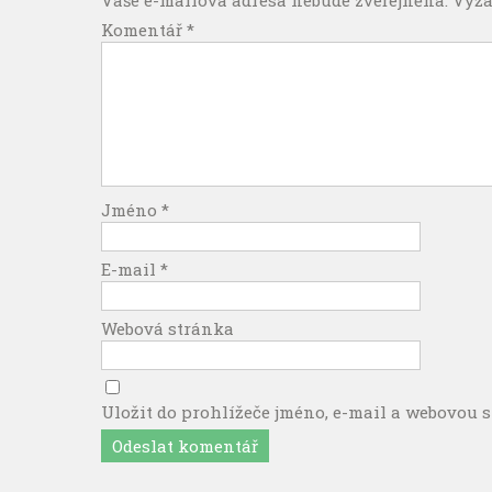
Vaše e-mailová adresa nebude zveřejněna.
Vyža
Komentář
*
Jméno
*
E-mail
*
Webová stránka
Uložit do prohlížeče jméno, e-mail a webovou 