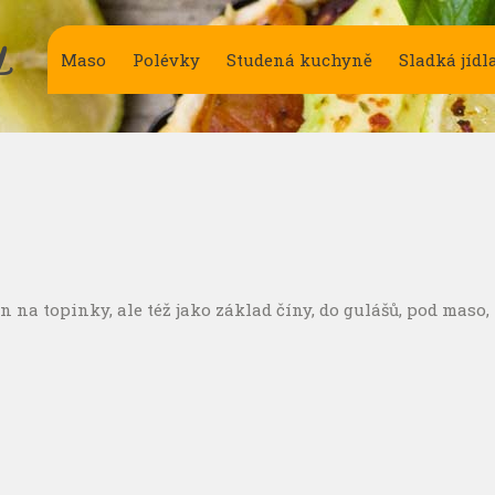
Y
Maso
Polévky
Studená kuchyně
Sladká jídl
na topinky, ale též jako základ číny, do gulášů, pod maso,