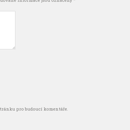
dované informace jsou označeny
*
stránku pro budoucí komentáře.