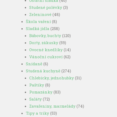
Ostatní sladká
(40)
Studené polévky
(3)
Zeleninové
(48)
Škola vaření
(8)
Sladká jídla
(258)
Bábovky, buchty
(120)
Dorty, zákusky
(59)
Ovocné knedlíky
(14)
Vánoční cukroví
(62)
Snídaně
(6)
Studená kuchyně
(274)
Chlebícky, jednohubky
(31)
Paštiky
(8)
Pomazánky
(83)
Saláty
(72)
Zavařeniny, marmelády
(74)
Tipy a triky
(53)