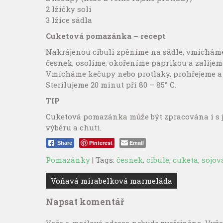
2 lžičky soli
3 lžíce sádla
Cuketová pomazánka – recept
Nakrájenou cibuli zpěníme na sádle, vmíchám
česnek, osolíme, okořeníme paprikou a zalijem
Vmícháme kečupy nebo protlaky, prohřejeme a
Sterilujeme 20 minut při 80 – 85° C.
TIP
Cuketová pomazánka může být zpracována i s 
výběru a chuti.
Pinterest
Email
Share
Pomazánky
| Tags:
česnek
,
cibule
,
cuketa
,
sojov
Navigace
Voňavá mirabelková marmeláda
pro
Napsat komentář
příspěvek