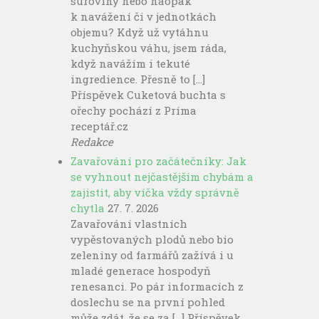
suroviny nebo naopak
k navážení či v jednotkách
objemu? Když už vytáhnu
kuchyňskou váhu, jsem ráda,
když navážím i tekuté
ingredience. Přesně to […]
Příspěvek Cuketová buchta s
ořechy pochází z Príma
receptář.cz
Redakce
Zavařování pro začátečníky: Jak
se vyhnout nejčastějším chybám a
zajistit, aby víčka vždy správně
chytla
27. 7. 2026
Zavařování vlastních
vypěstovaných plodů nebo bio
zeleniny od farmářů zažívá i u
mladé generace hospodyň
renesanci. Po pár informacích z
doslechu se na první pohled
může zdát, že se za […] Příspěvek