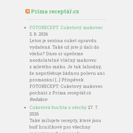
Príma receptář.cz
FOTORECEPT: Cuketový makovec
2. 8. 2026
Letos je sezóna cuket opravdu
vydařená. Také už jste ji dali do
všeho? Dnes si upečeme
neodolatelně vláčný makovec
z mletého máku. Je tak lahodný,
že nepotřebuje žádnou polevu ani
promazání […] Příspěvek
FOTORECEPT: Cuketový makovec
pochází z Príma receptář.cz
Redakce
Cuketová buchta s ořechy
27. 7.
2026
Také milujete recepty, které jsou
buď hrníčkové pro všechny