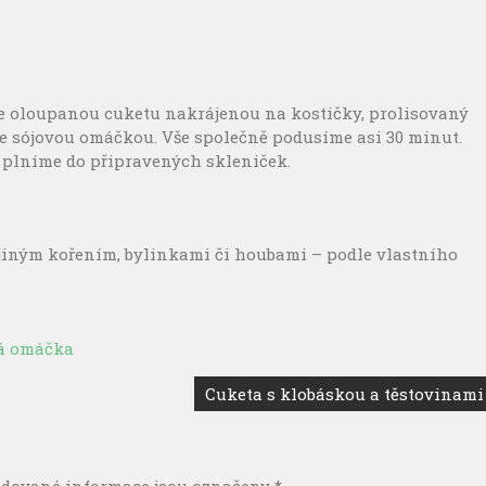
e oloupanou cuketu nakrájenou na kostičky, prolisovaný
e sójovou omáčkou. Vše společně podusíme asi 30 minut.
 plníme do připravených skleniček.
jiným kořením, bylinkami či houbami – podle vlastního
á omáčka
Cuketa s klobáskou a těstovinami