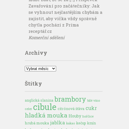
Zavařování pro začátečníky: Jak
se vyhnout nejčastějším chybám a
zajistit, aby víčka vždy správně
chytla pochází z Príma
receptář.cz
Komerční sdělení
Archivy
Archivy
Štítky
brambory
anglická slanina
bílé víno
cibule
cukr
citrónová šťáva
celer
hladká mouka
Houby
hořčice
jablka
hrubá mouka
kečup
kmín
kakao