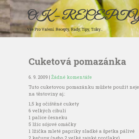
Skip
to
OK – RECEPT
content
Vše Pro Vaření. Recepty, Rady, Tipy, Triky…
Cuketová pomazánka
6. 9. 2009
|
Žádné komentáře
Tuto cuketovou pomazánku můžete použít nejen 
na těstoviny aj.:
1,5 kg očištěné cukety
6 velkých cibulí
1 palice česneku
5 lžíc sójové omáčky
1 lžička mleté papriky sladké a špetka pálivé
2 kečupy (nebo 2 velké rajské protlaky)