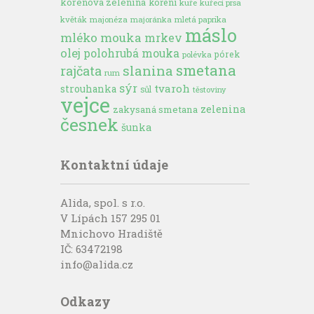
kořenová zelenina
koření
kuře
kuřecí prsa
květák
majonéza
majoránka
mletá paprika
máslo
mléko
mouka
mrkev
olej
polohrubá mouka
pórek
polévka
smetana
slanina
rajčata
rum
sýr
tvaroh
strouhanka
sůl
těstoviny
vejce
zelenina
zakysaná smetana
česnek
šunka
Kontaktní údaje
Alida, spol. s r.o.
V Lípách 157 295 01
Mnichovo Hradiště
IČ: 63472198
info@alida.cz
Odkazy